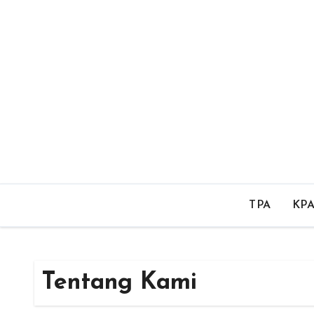
Skip
to
content
TPA
KP
Tentang Kami